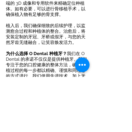
端的 3D 成像和专用软件来精确定位种植
体。如有必要，可以进行骨移植手术，以
确保植入物有足够的骨支撑。
植入后，我们确保细致的后续护理，以监
测愈合过程和种植体的整合。治愈后，将
安装定制的牙冠、牙桥或假牙，与您的天
然牙齿无缝融合，让笑容焕发活力。
为什么选择 O Dental 种植牙？
我们在 O
Dental 的承诺不仅仅是提供种植牙。我们
专注于您的口腔健康的整体方法，确保种
植过程的每一步都以精确、谨慎和同理心
的方式进行。我们使用先进技术，加上牙
科专业人员的专业知识，确保舒适和成功
的种植体验。
预约咨询 准备好重新发现饱满、自然微笑
的乐趣了吗？请联系 Zetland 的 O Dental
安排您的种植牙咨询。让我们帮助您迈出
自信、健康微笑的第一步。