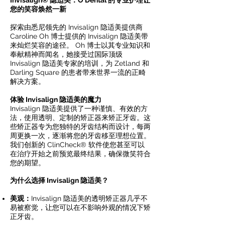
Invisalign® 隐适美：O Dental 的专业护理让
您的笑容焕然一新
探索由悉尼领先的 Invisalign 隐适美提供商
Caroline Oh 博士提供的 Invisalign 隐适美带
来灿烂笑容的途径。 Oh 博士以其专业知识和
奉献精神而闻名，她接受过国际顶级
Invisalign 隐适美专家的培训，为 Zetland 和
Darling Square 的患者带来世界一流的正畸
解决方案。
体验 Invisalign 隐适美的魔力
Invisalign 隐适美提供了一种谨慎、有效的方
法，使用透明、定制的矫正器来矫正牙齿。这
些矫正器专为您独特的牙齿结构而设计，每两
周更换一次，逐渐将您的牙齿移至理想位置。
我们创新的 ClinCheck® 软件使您甚至可以
在治疗开始之前预览最终结果，确保微笑符合
您的期望。
为什么选择 Invisalign 隐适美？
美观：
Invisalign 隐适美的透明矫正器几乎不
易被察觉，让您可以在不影响外观的情况下矫
正牙齿。