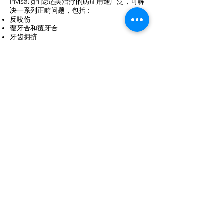
Invisalign 隐适美治疗的病症用途广泛，可解
决一系列正畸问题，包括：
反咬伤
覆牙合和覆牙合
牙齿拥挤
反颌
间隙和不均匀间距
加入超过三百万个满意的微笑
拥有全球成功记录的 Invisalign 隐适美不仅能
矫正牙齿，还能矫正牙齿。这是为了增强面部
美感和增强自信心。
开始您的 Invisalign 隐适美之旅
与 O Dental 一起开启您的完美微笑之旅。向
我们预订您的第一次 Invisalign 隐适美咨询，
步入先进护理与舒适和时尚相结合的世界。让
我们引导您获得终生难忘的更灿烂、更健康的
微笑。
奥牙科
现在预订